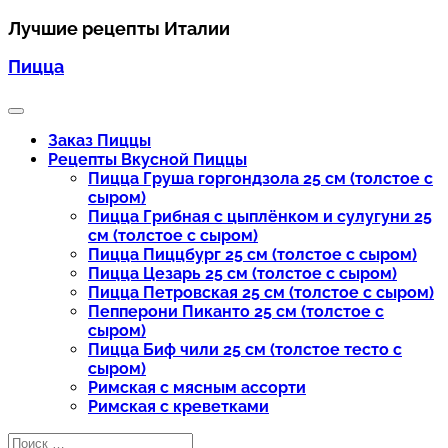
Перейти
Лучшие рецепты Италии
к
Пицца
содержимому
Заказ Пиццы
Рецепты Вкусной Пиццы
Пицца Груша горгондзола 25 см (толстое с
сыром)
Пицца Грибная с цыплёнком и сулугуни 25
см (толстое с сыром)
Пицца Пиццбург 25 см (толстое с сыром)
Пицца Цезарь 25 см (толстое с сыром)
Пицца Петровская 25 см (толстое с сыром)
Пепперони Пиканто 25 см (толстое с
сыром)
Пицца Биф чили 25 см (толстое тесто с
сыром)
Римская с мясным ассорти
Римская с креветками